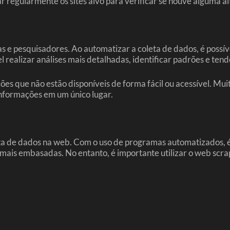
r regularmente os sites alvo para verificar se houve alguma al
s e pesquisadores. Ao automatizar a coleta de dados, é possí
el realizar análises mais detalhadas, identificar padrões e te
s que não estão disponíveis de forma fácil ou acessível. Mui
 informações em um único lugar.
 de dados na web. Com o uso de programas automatizados, é po
mais embasadas. No entanto, é importante utilizar o web scrapi