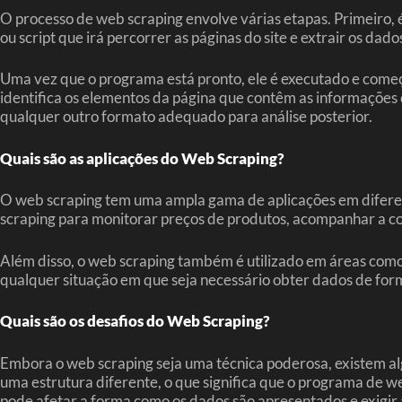
O processo de web scraping envolve várias etapas. Primeiro, é
ou script que irá percorrer as páginas do site e extrair os 
Uma vez que o programa está pronto, ele é executado e começa
identifica os elementos da página que contêm as informaçõe
qualquer outro formato adequado para análise posterior.
Quais são as aplicações do Web Scraping?
O web scraping tem uma ampla gama de aplicações em diferen
scraping para monitorar preços de produtos, acompanhar a con
Além disso, o web scraping também é utilizado em áreas como
qualquer situação em que seja necessário obter dados de for
Quais são os desafios do Web Scraping?
Embora o web scraping seja uma técnica poderosa, existem algun
uma estrutura diferente, o que significa que o programa de w
pode afetar a forma como os dados são apresentados e exigir