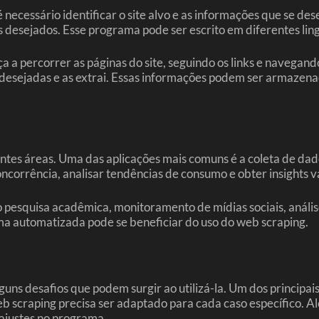
 necessário identificar o site alvo e as informações que se de
dados desejados. Esse programa pode ser escrito em diferentes
 a percorrer as páginas do site, seguindo os links e navegand
s desejadas e as extrai. Essas informações podem ser armaz
tes áreas. Uma das aplicações mais comuns é a coleta de da
corrência, analisar tendências de consumo e obter insights v
 pesquisa acadêmica, monitoramento de mídias sociais, anális
ma automatizada pode se beneficiar do uso do web scraping.
s desafios que podem surgir ao utilizá-la. Um dos principais d
eb scraping precisa ser adaptado para cada caso específico. A
 ajustes no programa.