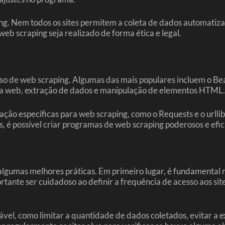
ping. Nem todos os sites permitem a coleta de dados automati
 web scraping seja realizado de forma ética e legal.
sso de web scraping. Algumas das mais populares incluem o Bea
a web, extração de dados e manipulação de elementos HTML.
mação específicas para web scraping, como o Requests e o urll
 é possível criar programas de web scraping poderosos e efic
algumas melhores práticas. Em primeiro lugar, é fundamental r
ortante ser cuidadoso ao definir a frequência de acesso aos sit
el, como limitar a quantidade de dados coletados, evitar a ex