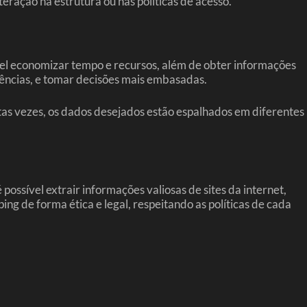
teração na estrutura ou nas políticas de acesso.
vel economizar tempo e recursos, além de obter informações
ndências, e tomar decisões mais embasadas.
tas vezes, os dados desejados estão espalhados em diferentes
ssível extrair informações valiosas de sites da internet,
ng de forma ética e legal, respeitando as políticas de cada