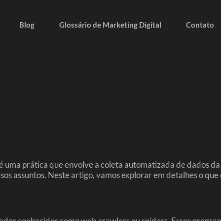
Blog
Glossário de Marketing Digital
Contato
uma prática que envolve a coleta automatizada de dados da i
os assuntos. Neste artigo, vamos explorar em detalhes o que 
ador conhecidos como web crawlers ou spiders. Esses progra