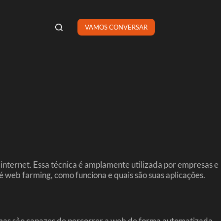
VAMOS CONVERSAR
nternet. Essa técnica é amplamente utilizada por empresas e
é web farming, como funciona e quais são suas aplicações.
mas são capazes de percorrer a web de forma automatizada,