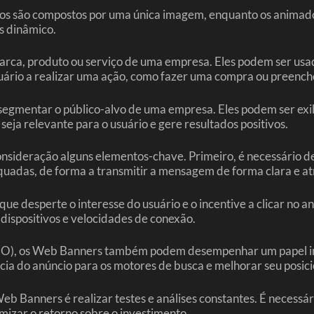
cos são compostos por uma única imagem, enquanto os animad
s dinâmico.
rca, produto ou serviço de uma empresa. Eles podem ser usad
suário a realizar uma ação, como fazer uma compra ou preench
mentar o público-alvo de uma empresa. Eles podem ser exibid
eja relevante para o usuário e gere resultados positivos.
sideração alguns elementos-chave. Primeiro, é necessário defi
equadas, de forma a transmitir a mensagem de forma clara e at
ue desperte o interesse do usuário e o incentive a clicar no 
dispositivos e velocidades de conexão.
EO), os Web Banners também podem desempenhar um papel impo
cia do anúncio para os motores de busca e melhorar seu posic
eb Banners é realizar testes e análises constantes. É necess
mizar o retorno sobre o investimento.