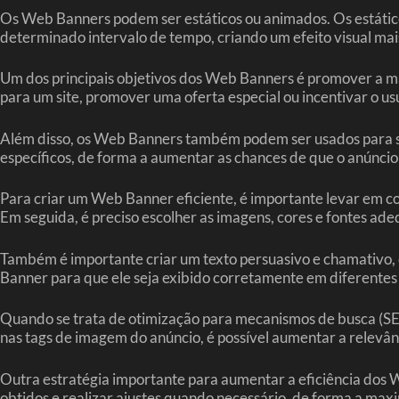
Os Web Banners podem ser estáticos ou animados. Os estáti
determinado intervalo de tempo, criando um efeito visual mai
Um dos principais objetivos dos Web Banners é promover a ma
para um site, promover uma oferta especial ou incentivar o u
Além disso, os Web Banners também podem ser usados para seg
específicos, de forma a aumentar as chances de que o anúncio s
Para criar um Web Banner eficiente, é importante levar em con
Em seguida, é preciso escolher as imagens, cores e fontes ad
Também é importante criar um texto persuasivo e chamativo, q
Banner para que ele seja exibido corretamente em diferentes 
Quando se trata de otimização para mecanismos de busca (S
nas tags de imagem do anúncio, é possível aumentar a relevân
Outra estratégia importante para aumentar a eficiência dos W
obtidos e realizar ajustes quando necessário, de forma a maxi