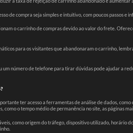
duzir a taxa de rejeição de carrinho abandonado e aumentar a
esso de compra seja simples e intuitivo, com poucos passos e i
donam o carrinho de compras devido ao valor do frete. Oferece
tomáticos para os visitantes que abandonaram o carrinho, lem
 ou um número de telefone para tirar dúvidas pode ajudar a red
o?
mportante ter acesso a ferramentas de análise de dados, como 
, como o tempo médio de permanência no site, as páginas mais
veis, como origem do tráfego, dispositivo utilizado, horário do
inho.