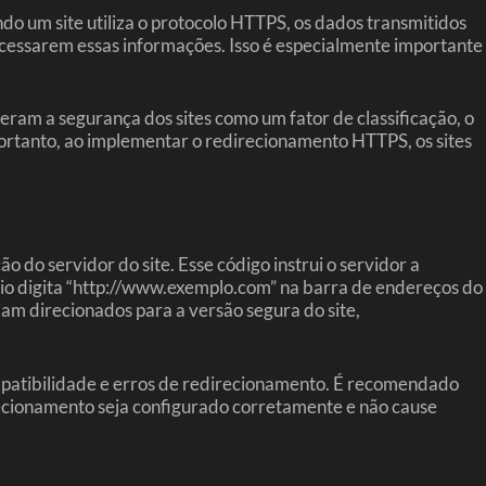
o um site utiliza o protocolo HTTPS, os dados transmitidos
e acessarem essas informações. Isso é especialmente importante
am a segurança dos sites como um fator de classificação, o
Portanto, ao implementar o redirecionamento HTTPS, os sites
o servidor do site. Esse código instrui o servidor a
io digita “http://www.exemplo.com” na barra de endereços do
am direcionados para a versão segura do site,
patibilidade e erros de redirecionamento. É recomendado
recionamento seja configurado corretamente e não cause