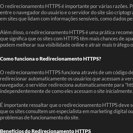
O redirecionamento HTTPS é importante por várias razões. Pri
entre o navegador do usuário e o servidor do site são criptog
em sites que lidam com informações sensíveis, como dados pe
Além disso, o redirecionamento HTTPS é uma prática recomend
que significa que os sites com HTTPS têm mais chances de ap
podem melhorar sua visibilidade online e atrair mais tráfego 
Como funciona o Redirecionamento HTTPS?
O redirecionamento HTTPS funciona através de um código de re
redirecionar automaticamente os usuários que acessam a vers
navegador, o servidor redireciona automaticamente para “http
independentemente de como eles acessam o site inicialmente
É importante ressaltar que o redirecionamento HTTPS deve 
que os sites consultem um especialista em marketing digital
problemas de funcionamento do site.
Benefícios do Redirecionamento HTTPS