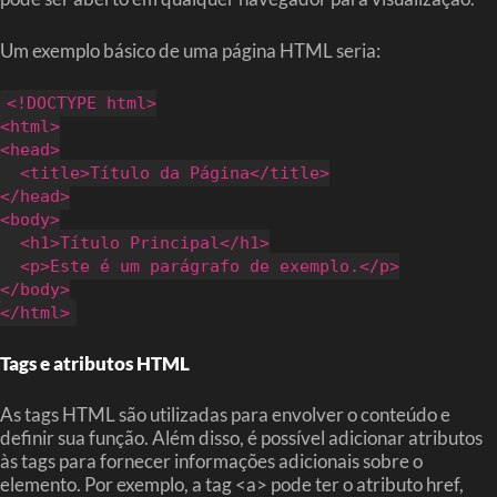
Um exemplo básico de uma página HTML seria:
<!DOCTYPE html>
<html>
<head>
<title>Título da Página</title>
</head>
<body>
<h1>Título Principal</h1>
<p>Este é um parágrafo de exemplo.</p>
</body>
</html>
Tags e atributos HTML
As tags HTML são utilizadas para envolver o conteúdo e
definir sua função. Além disso, é possível adicionar atributos
às tags para fornecer informações adicionais sobre o
elemento. Por exemplo, a tag <a> pode ter o atributo href,