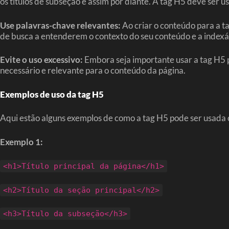
os títulos de subseção e assim por diante. A tag H5 deve ser
Use palavras-chave relevantes:
Ao criar o conteúdo para a t
de busca a entenderem o contexto do seu conteúdo e a indexá-
Evite o uso excessivo:
Embora seja importante usar a tag H5 p
necessário e relevante para o conteúdo da página.
Exemplos de uso da tag H5
Aqui estão alguns exemplos de como a tag H5 pode ser usada
Exemplo 1:
<h1>Título principal da página</h1>
<h2>Título da seção principal</h2>
<h3>Título da subseção</h3>