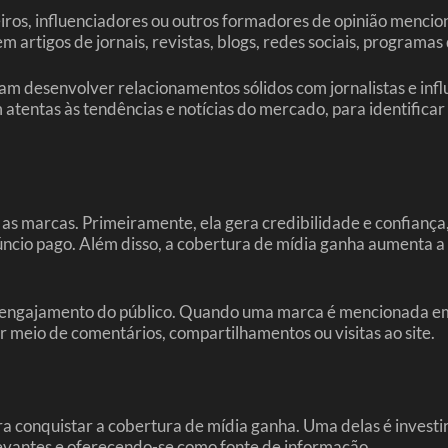
ueiros, influenciadores ou outros formadores de opinião me
artigos de jornais, revistas, blogs, redes sociais, programas
am desenvolver relacionamentos sólidos com jornalistas e infl
atentas às tendências e notícias do mercado, para identificar
a as marcas. Primeiramente, ela gera credibilidade e confian
núncio pago. Além disso, a cobertura de mídia ganha aumenta a
 engajamento do público. Quando uma marca é mencionada em 
or meio de comentários, compartilhamentos ou visitas ao site.
 conquistar a cobertura de mídia ganha. Uma delas é investir
levantes e oferecendo-se como fonte de informação.